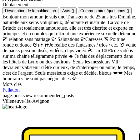
Déplacement
Description de la publication
Avis
(
)
Commentaires/questions
(
)
Bonjour mon amour, je suis une Transgenre de 25 ans très féminine,
naturelle aux seins voluptueux, débutante et instruite. La voie de
Brindo est totalement amoureuse, elle est très discrète et experte en
principes et en couples qui offrent une expérience sexuelle détendue.
🌸 relation sans mariage 🌸 Salutations 🌸Caresses 🌸 Poitrine
ronde et douce 🌸👬 👫Je réalise des fantasmes / trios / etc. 🌸 vente
de packs personnalisés, vidéos, clips vidéo 🌸 J'ai 100% de vidéos
sur ma chaîne télégramme privée 🔥 Je fais des déplacements dans
les hôtels de Lynx ou des environs. Seuls les messieurs VIP
devraient s'abstenir d'être curieux, de s'interroger ou autre, le temps,
c'est de l'argent. Seuls messieurs exige et décide, bisous 💋💋 Mes
honoraires ne sont pas négociables 💋
Mots-clés
Fellation
page-post-view.recommended_posts
Villeneuve-lès-Avignon