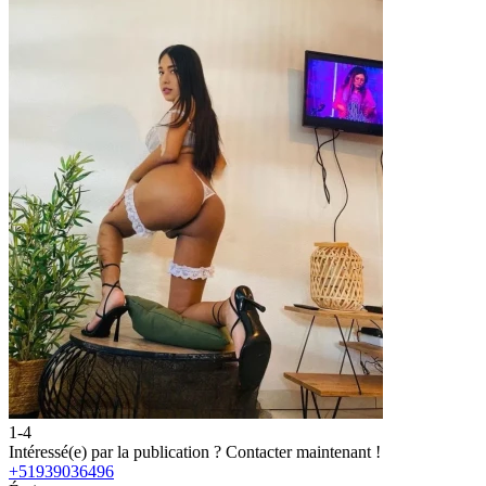
1-4
2
Intéressé(e) par la publication ?
Contacter maintenant !
I
+51939036496