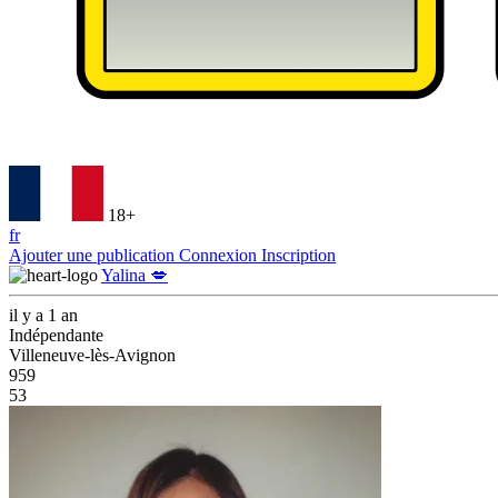
18+
fr
Ajouter une publication
Connexion
Inscription
Yalina 💋
il y a 1 an
Indépendante
Villeneuve-lès-Avignon
959
53