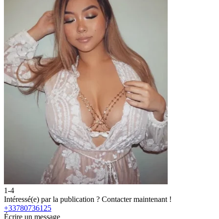
1-4
Intéressé(e) par la publication ?
Contacter maintenant !
+33780736125
Écrire un message