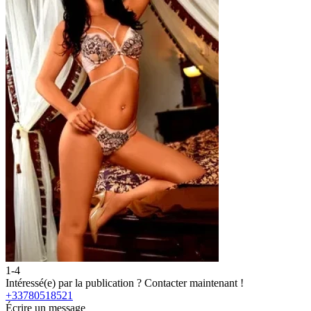
1-4
2
Intéressé(e) par la publication ?
Contacter maintenant !
I
+33780518521
Écrire un message
É