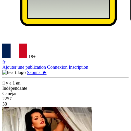
18+
fr
Ajouter une publication
Connexion
Inscription
Saonna 🔥
il y a 1 an
Indépendante
Canéjan
2257
30