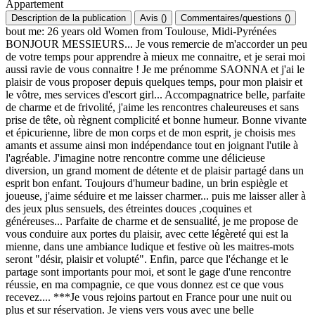
Appartement
Description de la publication
Avis
(
)
Commentaires/questions
(
)
bout me: 26 years old Women from Toulouse, Midi-Pyrénées
BONJOUR MESSIEURS... Je vous remercie de m'accorder un peu
de votre temps pour apprendre à mieux me connaitre, et je serai moi
aussi ravie de vous connaitre ! Je me prénomme SAONNA et j'ai le
plaisir de vous proposer depuis quelques temps, pour mon plaisir et
le vôtre, mes services d'escort girl... Accompagnatrice belle, parfaite
de charme et de frivolité, j'aime les rencontres chaleureuses et sans
prise de tête, où règnent complicité et bonne humeur. Bonne vivante
et épicurienne, libre de mon corps et de mon esprit, je choisis mes
amants et assume ainsi mon indépendance tout en joignant l'utile à
l'agréable. J'imagine notre rencontre comme une délicieuse
diversion, un grand moment de détente et de plaisir partagé dans un
esprit bon enfant. Toujours d'humeur badine, un brin espiègle et
joueuse, j'aime séduire et me laisser charmer... puis me laisser aller à
des jeux plus sensuels, des étreintes douces ,coquines et
généreuses... Parfaite de charme et de sensualité, je me propose de
vous conduire aux portes du plaisir, avec cette légèreté qui est la
mienne, dans une ambiance ludique et festive où les maitres-mots
seront "désir, plaisir et volupté". Enfin, parce que l'échange et le
partage sont importants pour moi, et sont le gage d'une rencontre
réussie, en ma compagnie, ce que vous donnez est ce que vous
recevez.... ***Je vous rejoins partout en France pour une nuit ou
plus et sur réservation. Je viens vers vous avec une belle