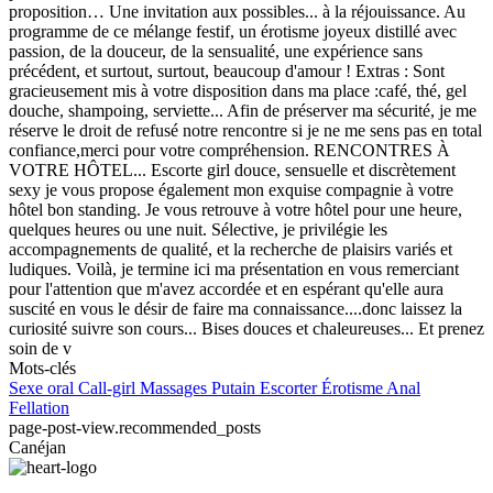
proposition… Une invitation aux possibles... à la réjouissance. Au
programme de ce mélange festif, un érotisme joyeux distillé avec
passion, de la douceur, de la sensualité, une expérience sans
précédent, et surtout, surtout, beaucoup d'amour ! Extras : Sont
gracieusement mis à votre disposition dans ma place :café, thé, gel
douche, shampoing, serviette... Afin de préserver ma sécurité, je me
réserve le droit de refusé notre rencontre si je ne me sens pas en total
confiance,merci pour votre compréhension. RENCONTRES À
VOTRE HÔTEL... Escorte girl douce, sensuelle et discrètement
sexy je vous propose également mon exquise compagnie à votre
hôtel bon standing. Je vous retrouve à votre hôtel pour une heure,
quelques heures ou une nuit. Sélective, je privilégie les
accompagnements de qualité, et la recherche de plaisirs variés et
ludiques. Voilà, je termine ici ma présentation en vous remerciant
pour l'attention que m'avez accordée et en espérant qu'elle aura
suscité en vous le désir de faire ma connaissance....donc laissez la
curiosité suivre son cours... Bises douces et chaleureuses... Et prenez
soin de v
Mots-clés
Sexe oral
Call-girl
Massages
Putain
Escorter
Érotisme
Anal
Fellation
page-post-view.recommended_posts
Canéjan