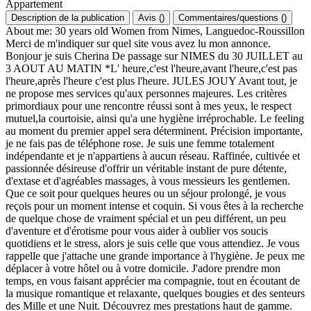
Appartement
Description de la publication
Avis
(
)
Commentaires/questions
(
)
About me: 30 years old Women from Nimes, Languedoc-Roussillon
Merci de m'indiquer sur quel site vous avez lu mon annonce.
Bonjour je suis Cherina De passage sur NIMES du 30 JUILLET au
3 AOUT AU MATIN *L' heure,c'est l'heure,avant l'heure,c'est pas
l'heure,après l'heure c'est plus l'heure. JULES JOUY Avant tout, je
ne propose mes services qu'aux personnes majeures. Les critères
primordiaux pour une rencontre réussi sont à mes yeux, le respect
mutuel,la courtoisie, ainsi qu'a une hygiène irréprochable. Le feeling
au moment du premier appel sera déterminent. Précision importante,
je ne fais pas de téléphone rose. Je suis une femme totalement
indépendante et je n'appartiens à aucun réseau. Raffinée, cultivée et
passionnée désireuse d'offrir un véritable instant de pure détente,
d'extase et d'agréables massages, à vous messieurs les gentlemen.
Que ce soit pour quelques heures ou un séjour prolongé, je vous
reçois pour un moment intense et coquin. Si vous êtes à la recherche
de quelque chose de vraiment spécial et un peu différent, un peu
d'aventure et d'érotisme pour vous aider à oublier vos soucis
quotidiens et le stress, alors je suis celle que vous attendiez. Je vous
rappelle que j'attache une grande importance à l'hygiène. Je peux me
déplacer à votre hôtel ou à votre domicile. J'adore prendre mon
temps, en vous faisant apprécier ma compagnie, tout en écoutant de
la musique romantique et relaxante, quelques bougies et des senteurs
des Mille et une Nuit. Découvrez mes prestations haut de gamme.