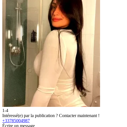
1-4
2
Intéressé(e) par la publication ?
Contacter maintenant !
I
+33785004987
Écrire un message
É