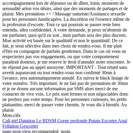
accompagnement lors de déjeuner ou de dîner, loisir, moments de
sensualité selon vos désirs, ainsi que des moments de partages et de
plaisir. Mes prestations ++ / Massage naturiste/Assistance sexuelle
pour les personnes handicapées. La discrétion est l'essence même de
la profession d'escorte. Tout ce qui pourrais se passer reste bien
entendu, ultra confidentiel. A votre demande, je peux m'abstenir de
me parfumer, quoi qu'il en soit , mon parfum sera des plus discrets.
Mon activité est basée sur le qualitatif et non le quantitatif. De ce
fait, je serai sélective dans mes choix de rendez-vous. Il me plait
d'être en compagnie de parfaits gentlemen. Dans le cas où vous ne
respecteriez pas vos engagements, ou que votre comportement
paraitrait douteux, je me reserve le droit d'annuler notre rencontre. Je
ne répond pas au appel anonyme. IMPORTANT : Tout retard sans
avertir auparavant ou tout rendez-vous non confirmé 30mn à
l'avance, sera automatiquement annulé. En suivra le black listage de
votre numéro. Très important: Je ne fais pas de prestations de 30mn
et je ne donne aucune information par SMS alors merci de me
contacter de vive voix. Le prix sont fermes et non négociables donc
ne perdrez pas votre temps. Pour les personnes curieuses, les petits
plaisantins, merci de passer votre chemin. Je vous dis à bientôt. Au
plaisir.
Mots-clés
Call-girl
Datation
Le BDSM
Gorge profonde
Putain
Escorter
Anal
Fellation
Gescorter
page-post-view.recommended_posts