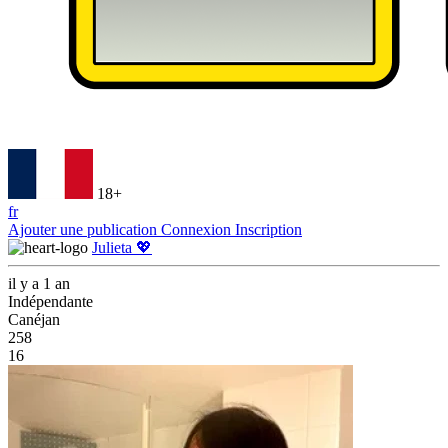
18+
fr
Ajouter une publication
Connexion
Inscription
Julieta 💖
il y a 1 an
Indépendante
Canéjan
258
16