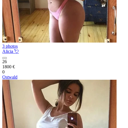
3 photos
Alicia 💘
26
1800 €
0
Ostwald