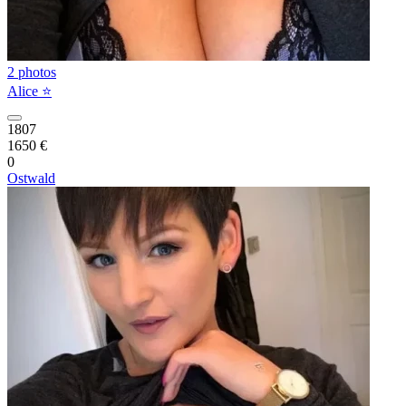
2 photos
Alice ⭐️
1807
1650 €
0
Ostwald