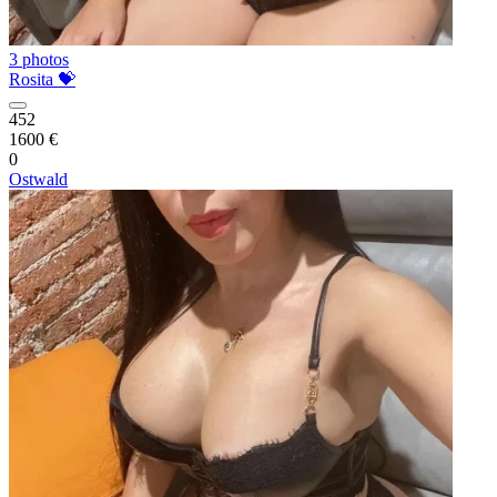
3 photos
Rosita 💝
452
1600 €
0
Ostwald