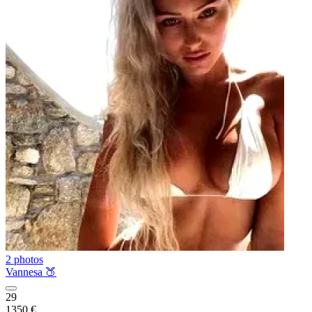
2 photos
Vannesa 🍑
29
1350 €