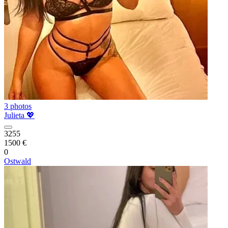
3 photos
Julieta 💖
3255
1500 €
0
Ostwald