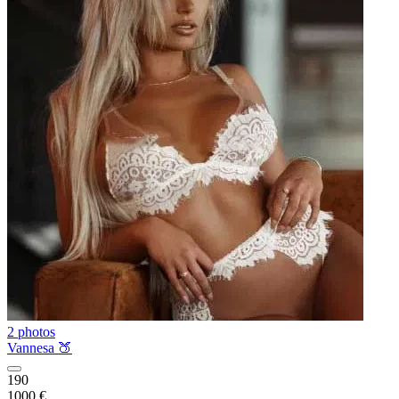
2 photos
Vannesa 🍑
190
1000 €