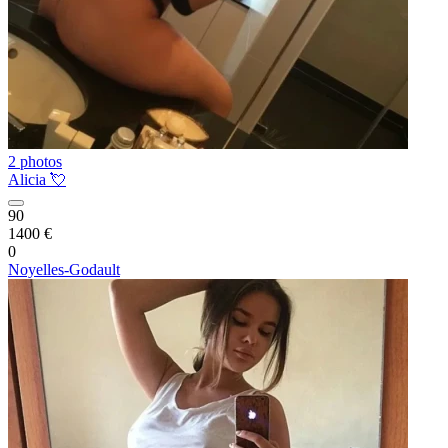
2 photos
Alicia 💘
90
1400 €
0
Noyelles-Godault