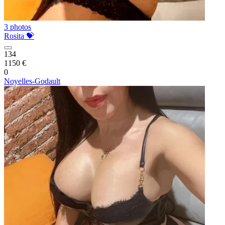
3 photos
Rosita 💝
134
1150 €
0
Noyelles-Godault