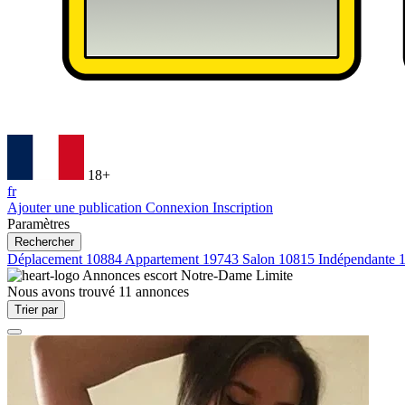
18+
fr
Ajouter une publication
Connexion
Inscription
Paramètres
Rechercher
Déplacement
10884
Appartement
19743
Salon
10815
Indépendante
Annonces escort
Notre-Dame Limite
Nous avons trouvé
11
annonces
Trier par