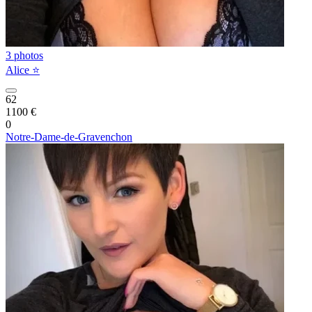
3 photos
Alice ⭐️
62
1100 €
0
Notre-Dame-de-Gravenchon