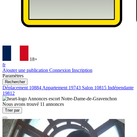
18+
fr
Ajouter une publication
Connexion
Inscription
Paramètres
Rechercher
Déplacement
10884
Appartement
19743
Salon
10815
Indépendante
19812
Annonces escort
Notre-Dame-de-Gravenchon
Nous avons trouvé
11
annonces
Trier par