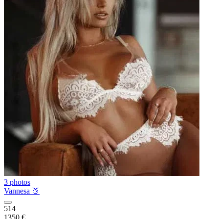
3 photos
Vannesa 🍑
514
1350 €