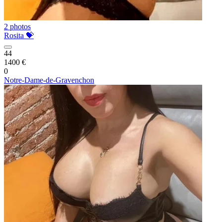
2 photos
Rosita 💝
44
1400 €
0
Notre-Dame-de-Gravenchon