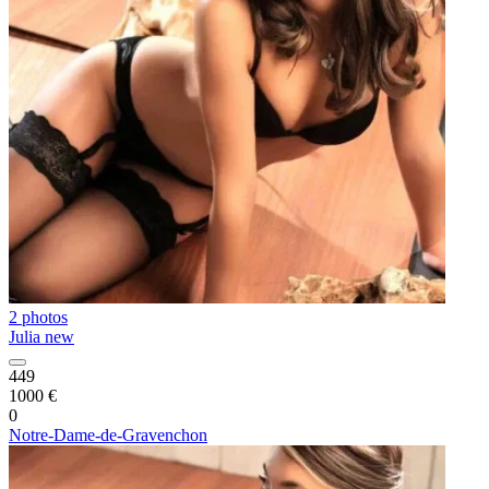
2 photos
Julia new
449
1000 €
0
Notre-Dame-de-Gravenchon