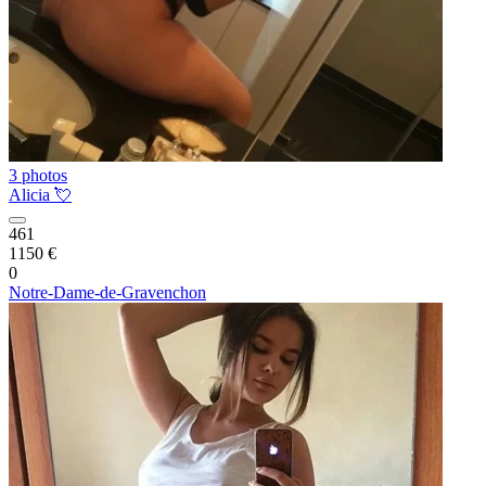
3 photos
Alicia 💘
461
1150 €
0
Notre-Dame-de-Gravenchon