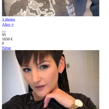
3 photos
Alice ⭐️
95
1650 €
0
Nérac