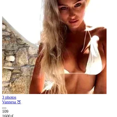
3 photos
Vannesa 🍑
109
1600 €