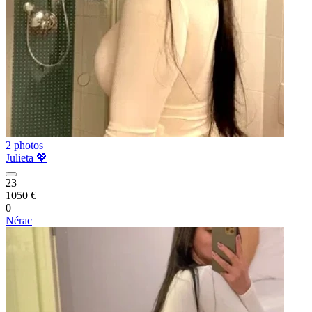
2 photos
Julieta 💖
23
1050 €
0
Nérac