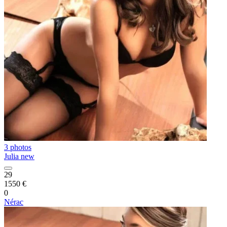
3 photos
Julia new
29
1550 €
0
Nérac