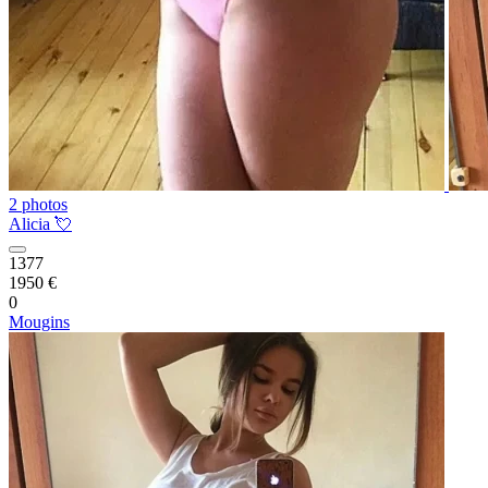
2 photos
Alicia 💘
1377
1950 €
0
Mougins