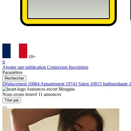
18+
fr
Ajouter une publication
Connexion
Inscription
Paramètres
Rechercher
Déplacement
10884
Appartement
19743
Salon
10815
Indépendante
Annonces escort
Mougins
Nous avons trouvé
11
annonces
Trier par