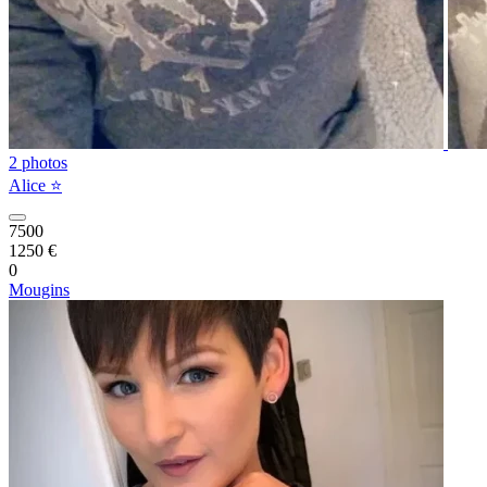
2 photos
Alice ⭐️
7500
1250 €
0
Mougins