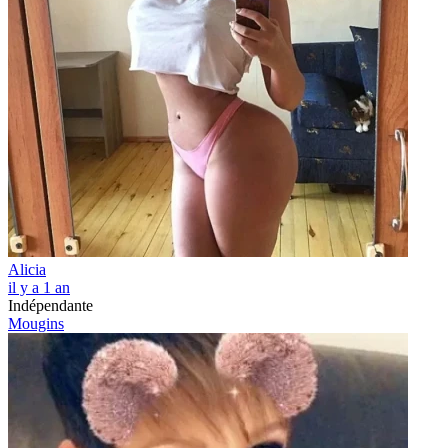
Alicia
il y a 1 an
Indépendante
Mougins