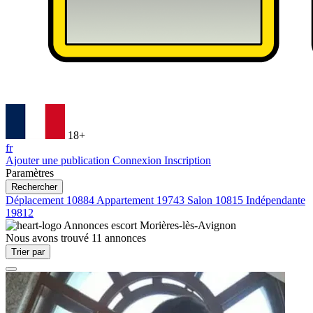
18+
fr
Ajouter une publication
Connexion
Inscription
Paramètres
Rechercher
Déplacement
10884
Appartement
19743
Salon
10815
Indépendante
19812
Annonces escort
Morières-lès-Avignon
Nous avons trouvé
11
annonces
Trier par