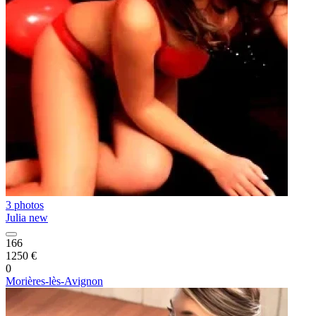
3 photos
Julia new
166
1250 €
0
Morières-lès-Avignon