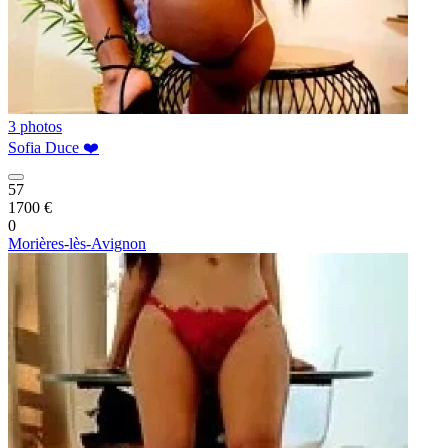
3 photos
Sofia Duce ❤️
57
1700 €
0
Morières-lès-Avignon