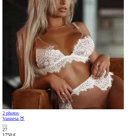
2 photos
Vannesa 🍑
27
1750 €