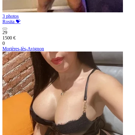
3 photos
Rosita 💝
29
1500 €
0
Morières-lès-Avignon