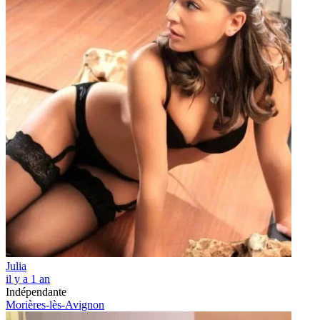
Julia
il y a 1 an
Indépendante
Morières-lès-Avignon