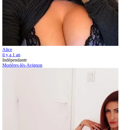
Alice
il y a 1 an
Indépendante
Morières-lès-Avignon