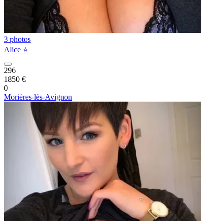
3 photos
Alice ⭐️
296
1850 €
0
Morières-lès-Avignon