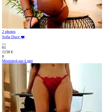
2 photos
Sofia Duce ❤️
61
1150 €
0
Monistrol-sur-Loire