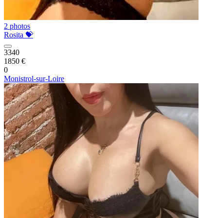
2 photos
Rosita 💝
3340
1850 €
0
Monistrol-sur-Loire