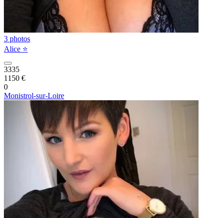
3 photos
Alice ⭐️
3335
1150 €
0
Monistrol-sur-Loire