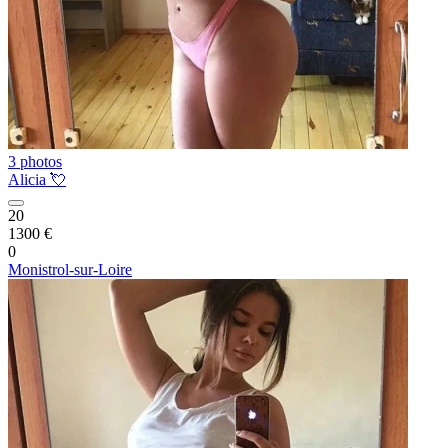
3 photos
Alicia 💘
20
1300 €
0
Monistrol-sur-Loire