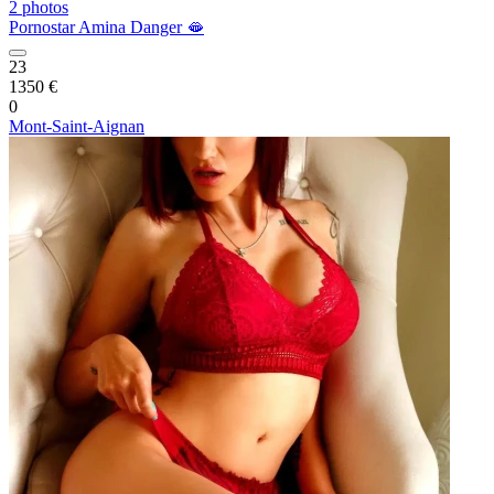
2 photos
Pornostar Amina Danger 🫦
23
1350 €
0
Mont-Saint-Aignan