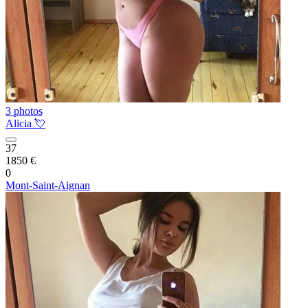
3 photos
Alicia 💘
37
1850 €
0
Mont-Saint-Aignan