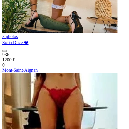
3 photos
Sofia Duce ❤️
936
1200 €
0
Mont-Saint-Aignan