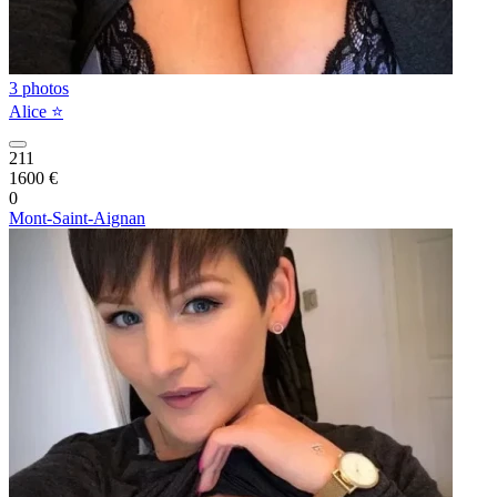
3 photos
Alice ⭐️
211
1600 €
0
Mont-Saint-Aignan