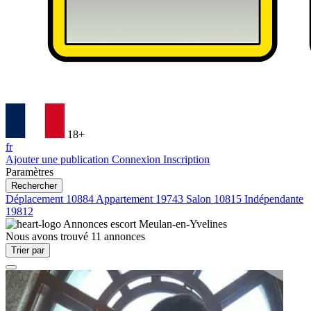
18+
fr
Ajouter une publication
Connexion
Inscription
Paramètres
Rechercher
Déplacement
10884
Appartement
19743
Salon
10815
Indépendante
19812
Annonces escort
Meulan-en-Yvelines
Nous avons trouvé
11
annonces
Trier par