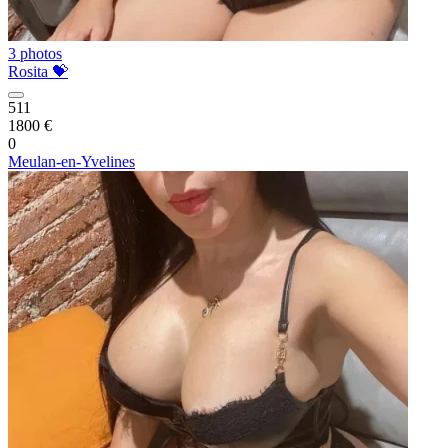
3 photos
Rosita 💝
511
1800 €
0
Meulan-en-Yvelines