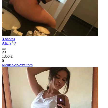
3 photos
Alicia 💘
29
1350 €
0
Meulan-en-Yvelines