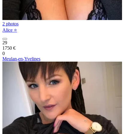
2 photos
Alice ⭐️
29
1750 €
0
Meulan-en-Yvelines