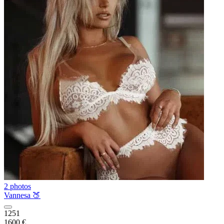
2 photos
Vannesa 🍑
1251
1600 €