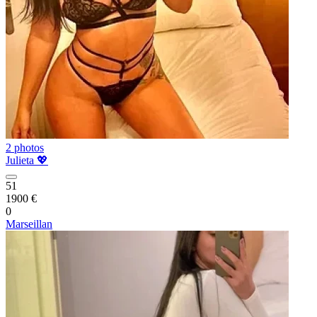
2 photos
Julieta 💖
51
1900 €
0
Marseillan