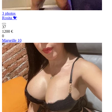
3 photos
Rosita 💝
37
1200 €
0
Marseille 10