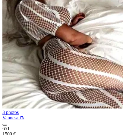
3 photos
Vannesa 🍑
651
1500 €