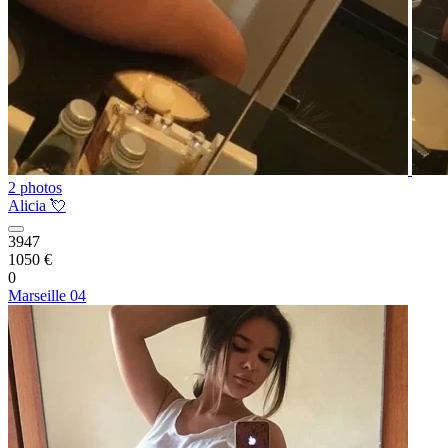
2 photos
Alicia 💘
3947
1050 €
0
Marseille 04