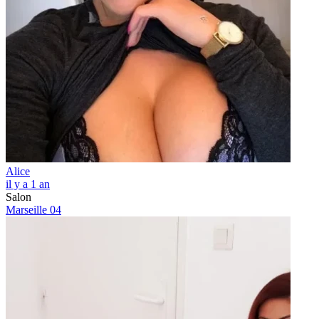
Alice
il y a 1 an
Salon
Marseille 04