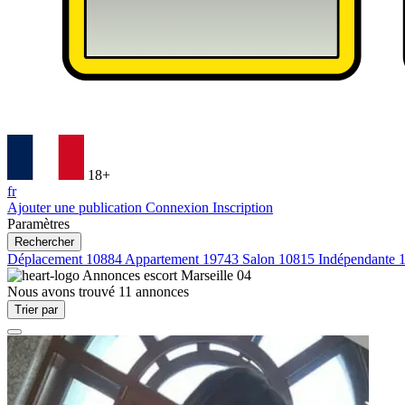
18+
fr
Ajouter une publication
Connexion
Inscription
Paramètres
Rechercher
Déplacement
10884
Appartement
19743
Salon
10815
Indépendante
Annonces escort
Marseille 04
Nous avons trouvé
11
annonces
Trier par