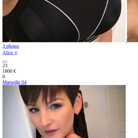
3 photos
Alice ⭐️
23
1800 €
0
Marseille 04