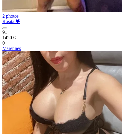
2 photos
Rosita 💝
91
1450 €
0
Marennes