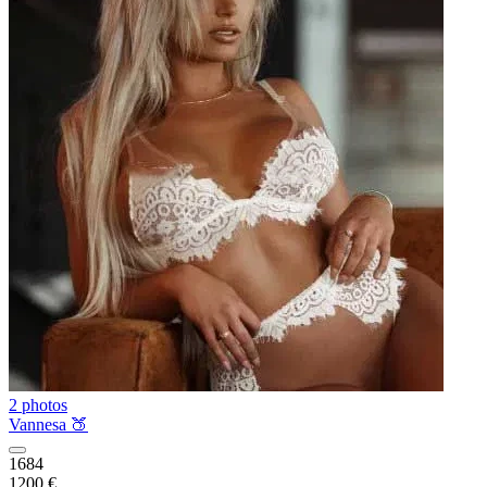
2 photos
Vannesa 🍑
1684
1200 €