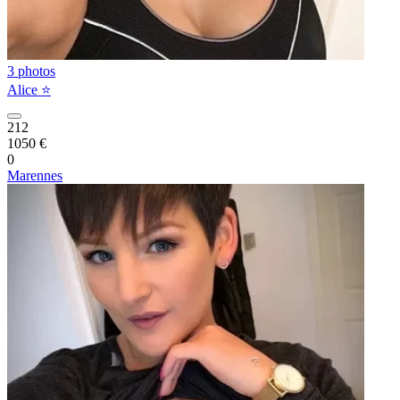
3 photos
Alice ⭐️
212
1050 €
0
Marennes