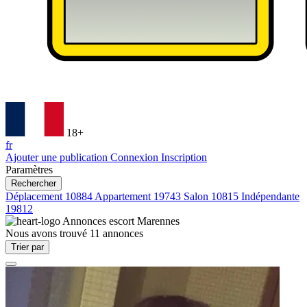
18+
fr
Ajouter une publication
Connexion
Inscription
Paramètres
Rechercher
Déplacement
10884
Appartement
19743
Salon
10815
Indépendante
19812
Annonces escort
Marennes
Nous avons trouvé
11
annonces
Trier par