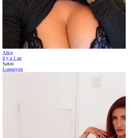
Alice
il y a 1 an
Salon
Longuyon