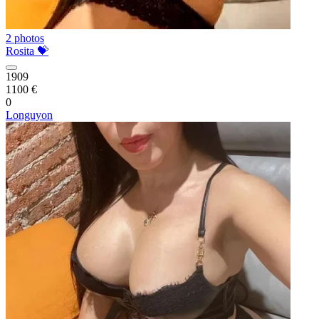
2 photos
Rosita 💝
1909
1100 €
0
Longuyon