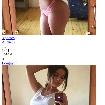
3 photos
Alicia 💘
1461
1050 €
0
Longuyon