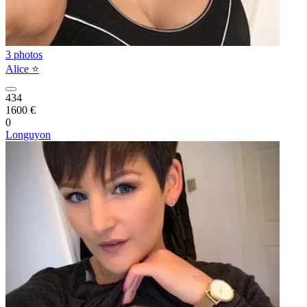
3 photos
Alice ⭐️
434
1600 €
0
Longuyon