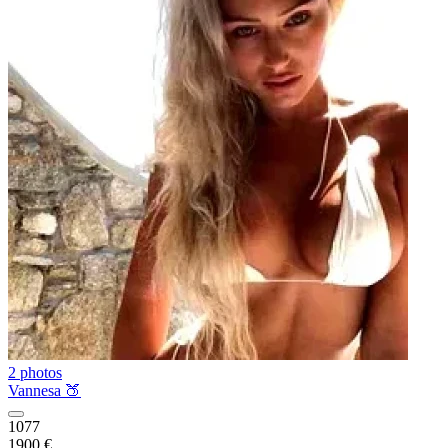
2 photos
Vannesa 🍑
1077
1900 €