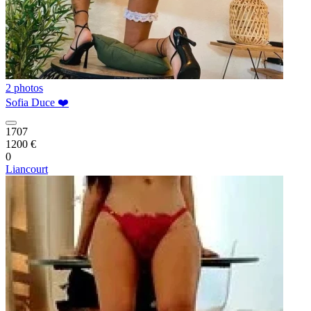
2 photos
Sofia Duce ❤️
1707
1200 €
0
Liancourt