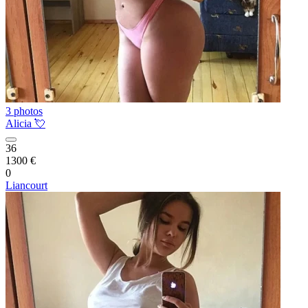
3 photos
Alicia 💘
36
1300 €
0
Liancourt