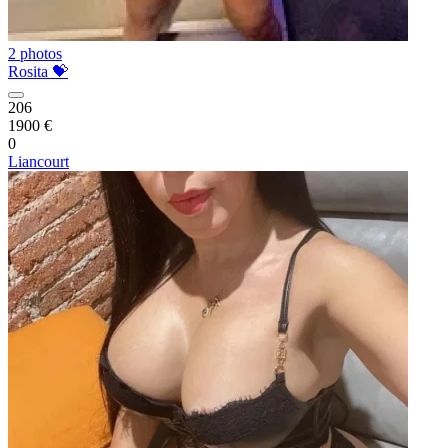
2 photos
Rosita 💝
206
1900 €
0
Liancourt