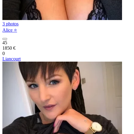
3 photos
Alice ⭐️
45
1850 €
0
Liancourt