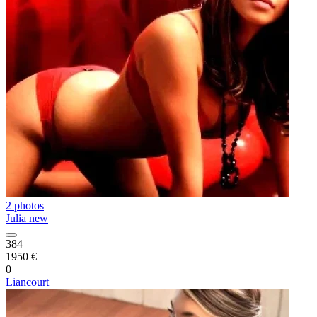
2 photos
Julia new
384
1950 €
0
Liancourt