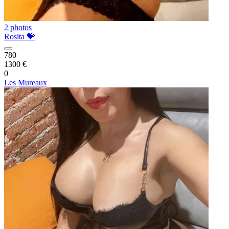
2 photos
Rosita 💝
780
1300 €
0
Les Mureaux