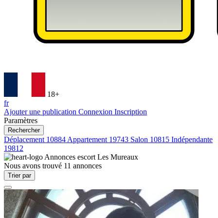
18+
fr
Ajouter une publication
Connexion
Inscription
Paramètres
Rechercher
Déplacement
10884
Appartement
19743
Salon
10815
Indépendante
19812
Annonces escort
Les Mureaux
Nous avons trouvé
11
annonces
Trier par