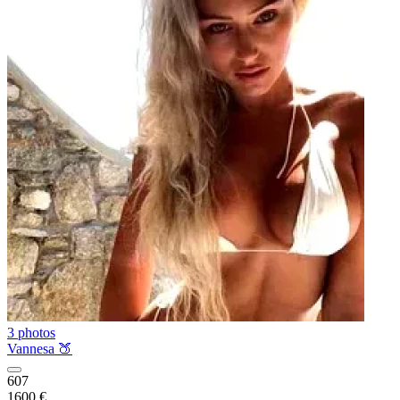
3 photos
Vannesa 🍑
607
1600 €