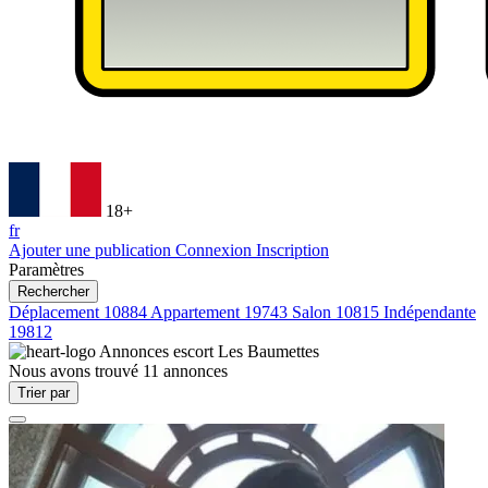
18+
fr
Ajouter une publication
Connexion
Inscription
Paramètres
Rechercher
Déplacement
10884
Appartement
19743
Salon
10815
Indépendante
19812
Annonces escort
Les Baumettes
Nous avons trouvé
11
annonces
Trier par