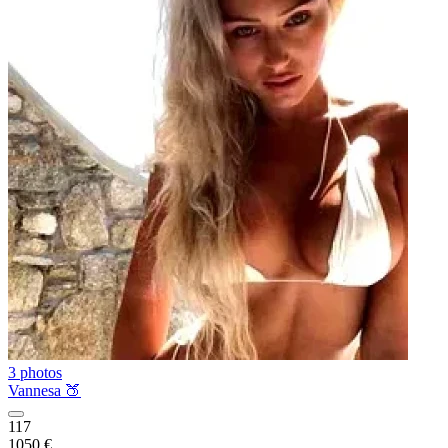
3 photos
Vannesa 🍑
117
1050 €