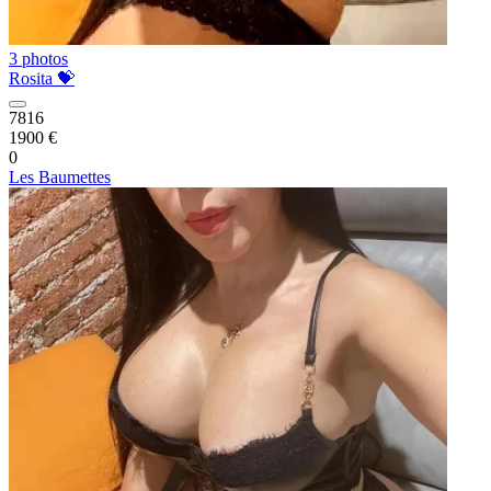
3 photos
Rosita 💝
7816
1900 €
0
Les Baumettes