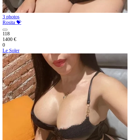
3 photos
Rosita 💝
118
1400 €
0
Le Soler