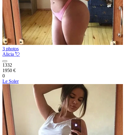
3 photos
Alicia 💘
1332
1950 €
0
Le Soler