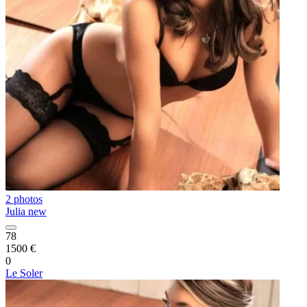
2 photos
Julia new
78
1500 €
0
Le Soler