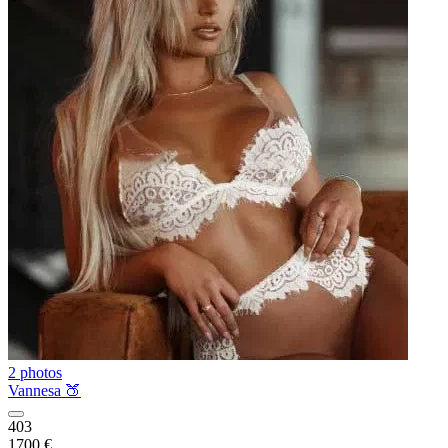
2 photos
Vannesa 🍑
403
1700 €