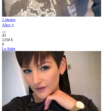
2 photos
Alice ⭐️
43
1250 €
0
Le Soler