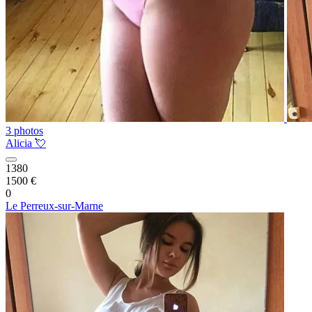
3 photos
Alicia 💘
1380
1500 €
0
Le Perreux-sur-Marne