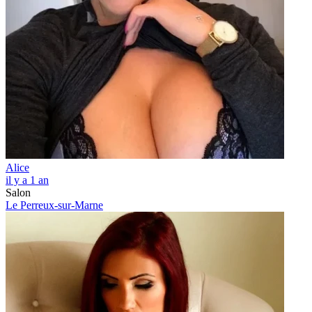
Alice
il y a 1 an
Salon
Le Perreux-sur-Marne