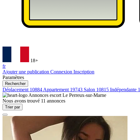
18+
fr
Ajouter une publication
Connexion
Inscription
Paramètres
Rechercher
Déplacement
10884
Appartement
19743
Salon
10815
Indépendante
Annonces escort
Le Perreux-sur-Marne
Nous avons trouvé
11
annonces
Trier par