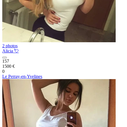
2 photos
Alicia 💘
157
1500 €
0
Le Perray-en-Yvelines