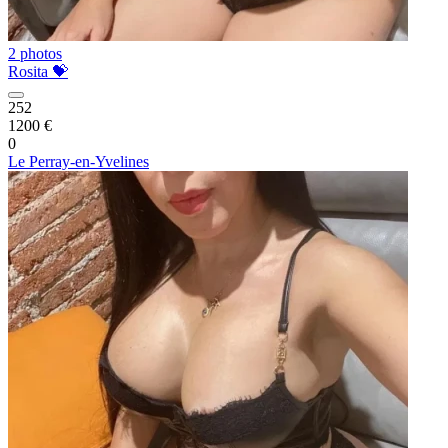
2 photos
Rosita 💝
252
1200 €
0
Le Perray-en-Yvelines