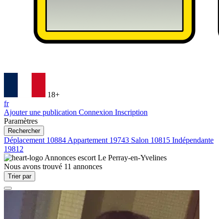
18+
fr
Ajouter une publication
Connexion
Inscription
Paramètres
Rechercher
Déplacement
10884
Appartement
19743
Salon
10815
Indépendante
19812
Annonces escort
Le Perray-en-Yvelines
Nous avons trouvé
11
annonces
Trier par