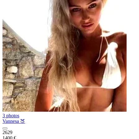
3 photos
Vannesa 🍑
2629
1400 €