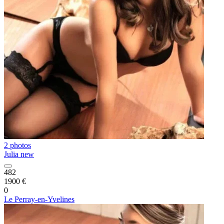
2 photos
Julia new
482
1900 €
0
Le Perray-en-Yvelines