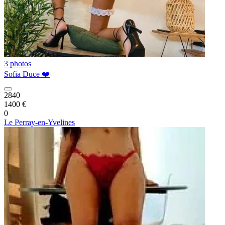
3 photos
Sofia Duce ❤️
2840
1400 €
0
Le Perray-en-Yvelines