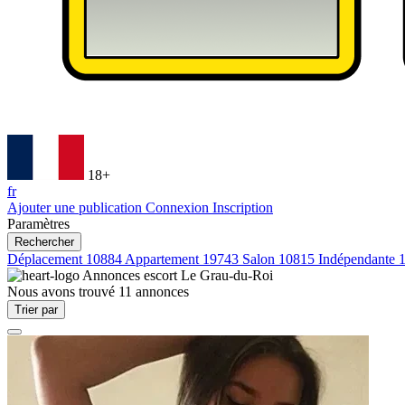
18+
fr
Ajouter une publication
Connexion
Inscription
Paramètres
Rechercher
Déplacement
10884
Appartement
19743
Salon
10815
Indépendante
Annonces escort
Le Grau-du-Roi
Nous avons trouvé
11
annonces
Trier par