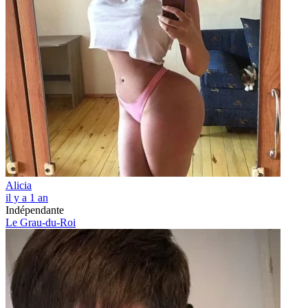
Alicia
il y a 1 an
Indépendante
Le Grau-du-Roi