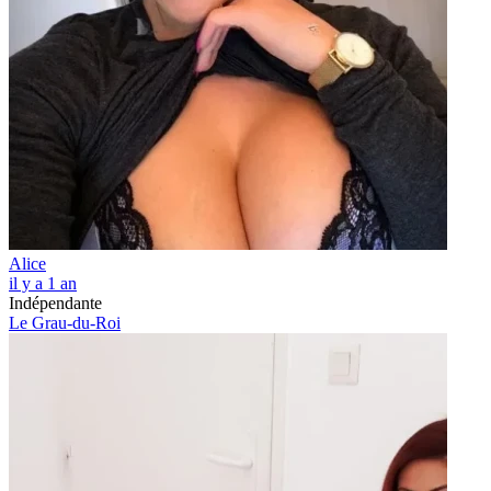
Alice
il y a 1 an
Indépendante
Le Grau-du-Roi