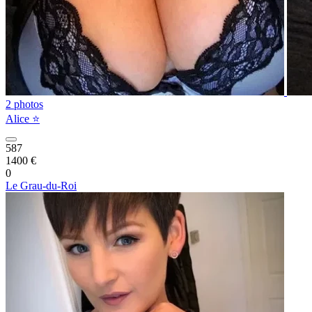
2 photos
Alice ⭐️
587
1400 €
0
Le Grau-du-Roi