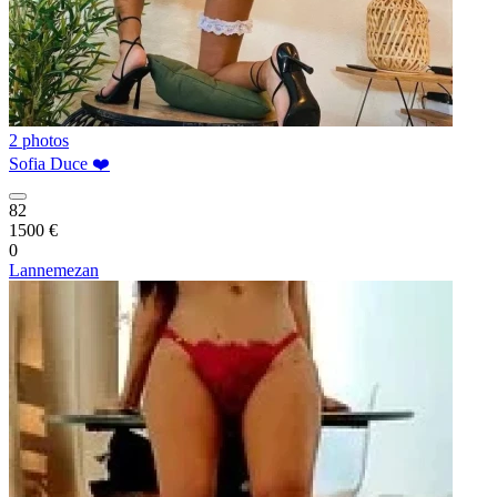
2 photos
Sofia Duce ❤️
82
1500 €
0
Lannemezan