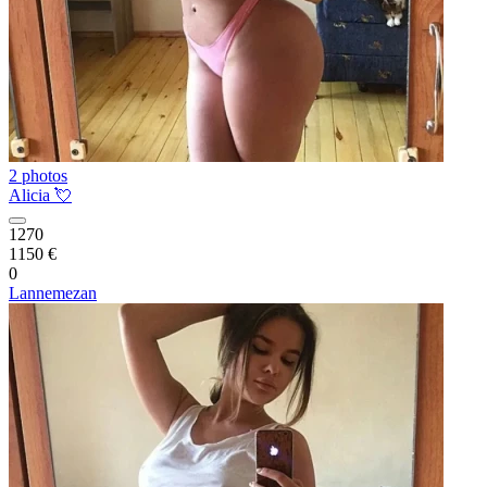
2 photos
Alicia 💘
1270
1150 €
0
Lannemezan