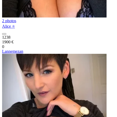
2 photos
Alice ⭐️
1238
1900 €
0
Lannemezan