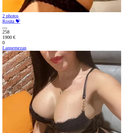
2 photos
Rosita 💝
258
1900 €
0
Lannemezan