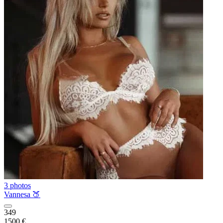
3 photos
Vannesa 🍑
349
1500 €