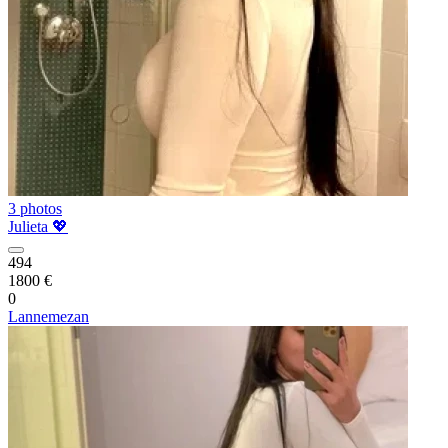
3 photos
Julieta 💖
494
1800 €
0
Lannemezan