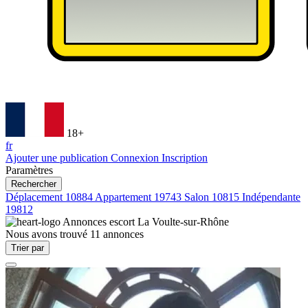
18+
fr
Ajouter une publication
Connexion
Inscription
Paramètres
Rechercher
Déplacement
10884
Appartement
19743
Salon
10815
Indépendante
19812
Annonces escort
La Voulte-sur-Rhône
Nous avons trouvé
11
annonces
Trier par