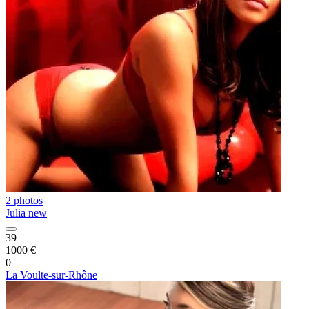
2 photos
Julia new
39
1000 €
0
La Voulte-sur-Rhône