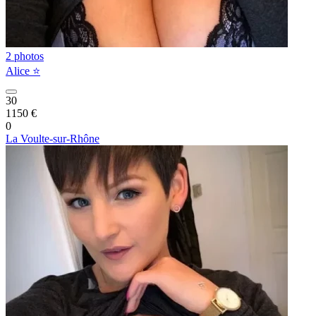
2 photos
Alice ⭐️
30
1150 €
0
La Voulte-sur-Rhône