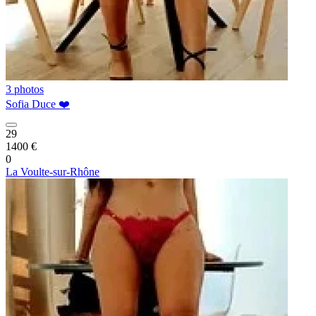
3 photos
Sofia Duce ❤️
29
1400 €
0
La Voulte-sur-Rhône