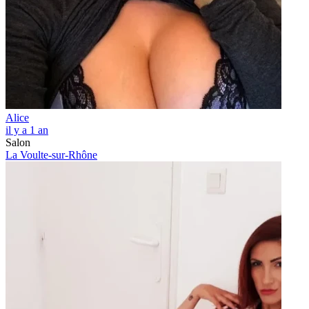
Alice
il y a 1 an
Salon
La Voulte-sur-Rhône