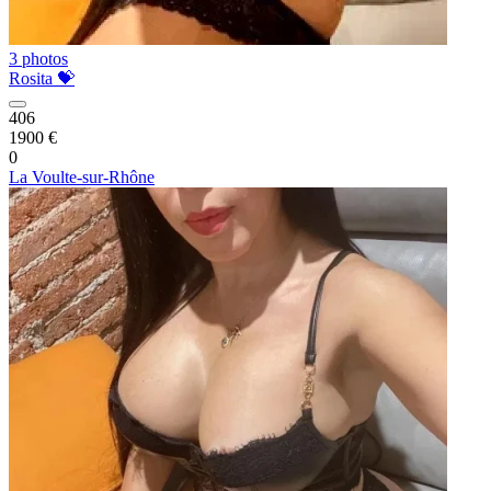
3 photos
Rosita 💝
406
1900 €
0
La Voulte-sur-Rhône