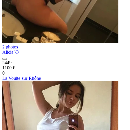
2 photos
Alicia 💘
5449
1100 €
0
La Voulte-sur-Rhône