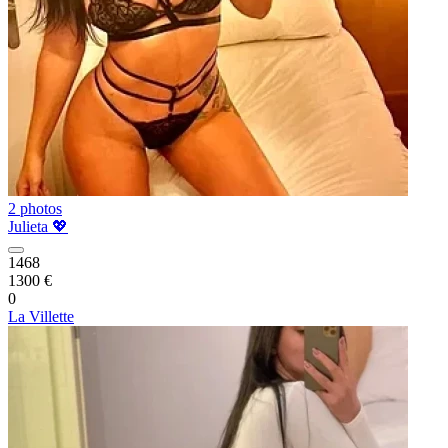
2 photos
Julieta 💖
1468
1300 €
0
La Villette