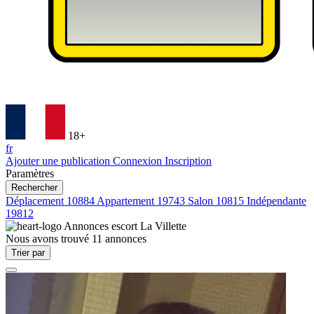
18+
fr
Ajouter une publication
Connexion
Inscription
Paramètres
Rechercher
Déplacement
10884
Appartement
19743
Salon
10815
Indépendante
19812
Annonces escort
La Villette
Nous avons trouvé
11
annonces
Trier par