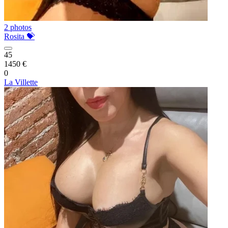
2 photos
Rosita 💝
45
1450 €
0
La Villette