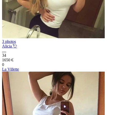
3 photos
Alicia 💘
34
1650 €
0
La Villette