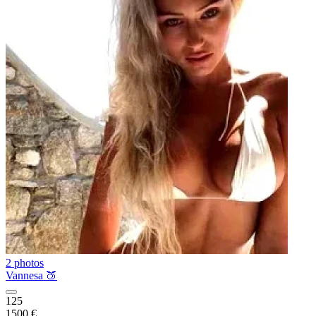
2 photos
Vannesa 🍑
125
1500 €