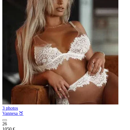
3 photos
Vannesa 🍑
26
1050 €