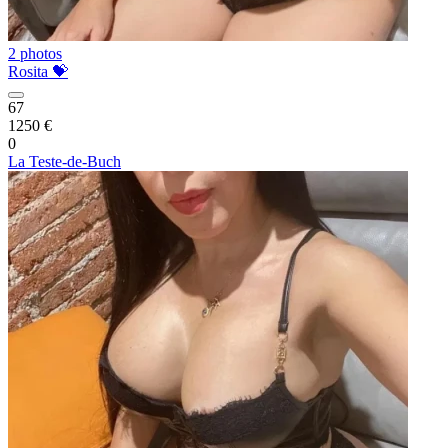
2 photos
Rosita 💝
67
1250 €
0
La Teste-de-Buch