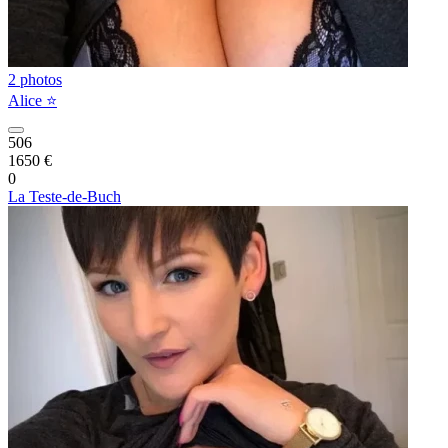
2 photos
Alice ⭐️
506
1650 €
0
La Teste-de-Buch