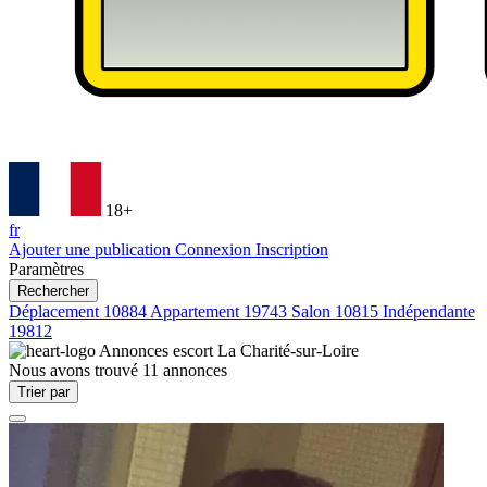
18+
fr
Ajouter une publication
Connexion
Inscription
Paramètres
Rechercher
Déplacement
10884
Appartement
19743
Salon
10815
Indépendante
19812
Annonces escort
La Charité-sur-Loire
Nous avons trouvé
11
annonces
Trier par