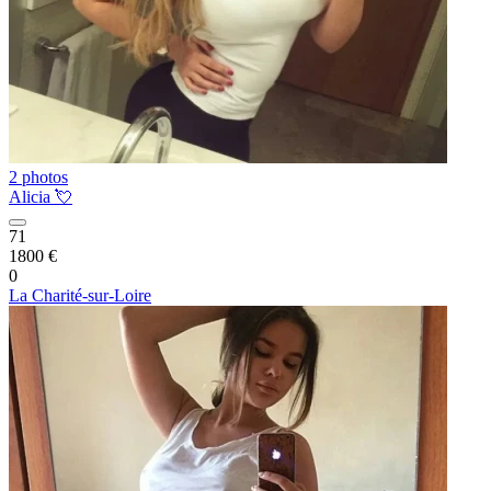
2 photos
Alicia 💘
71
1800 €
0
La Charité-sur-Loire