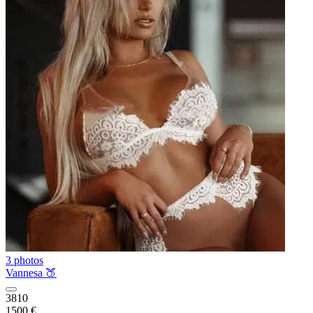
3 photos
Vannesa 🍑
3810
1500 €