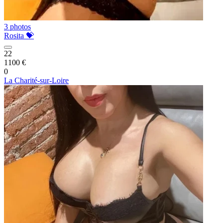
3 photos
Rosita 💝
22
1100 €
0
La Charité-sur-Loire