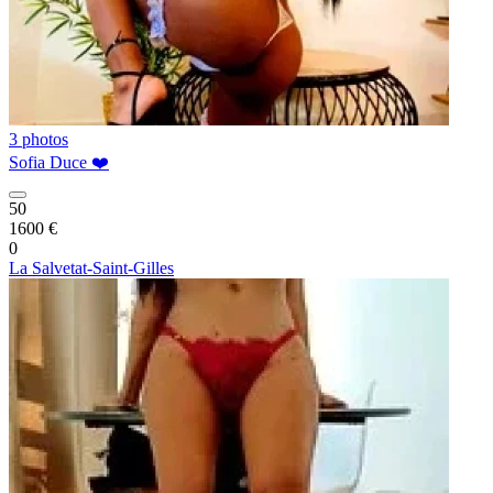
3 photos
Sofia Duce ❤️
50
1600 €
0
La Salvetat-Saint-Gilles