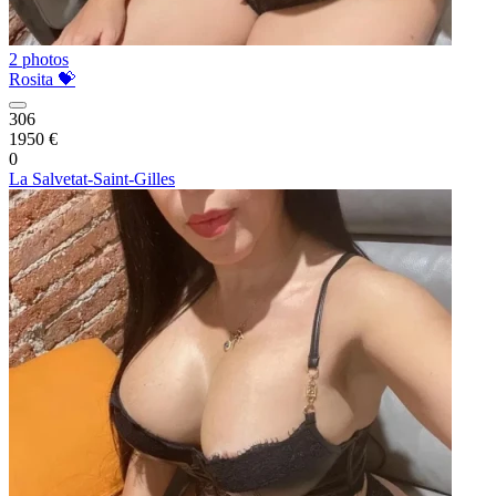
2 photos
Rosita 💝
306
1950 €
0
La Salvetat-Saint-Gilles