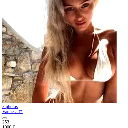
3 photos
Vannesa 🍑
253
1000 €