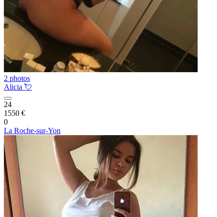
2 photos
Alicia 💘
24
1550 €
0
La Roche-sur-Yon