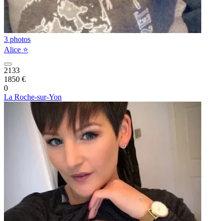
3 photos
Alice ⭐️
2133
1850 €
0
La Roche-sur-Yon