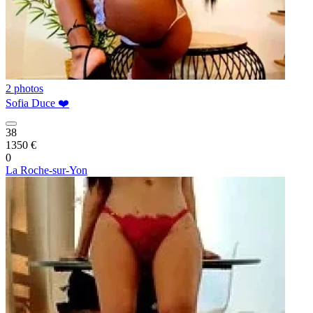
2 photos
Sofia Duce ❤️
38
1350 €
0
La Roche-sur-Yon