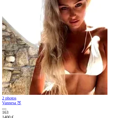
2 photos
Vannesa 🍑
163
1400 €