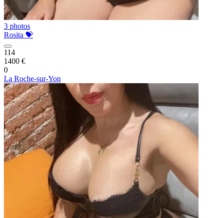
3 photos
Rosita 💝
114
1400 €
0
La Roche-sur-Yon