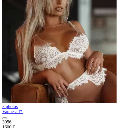
3 photos
Vannesa 🍑
3956
1600 €