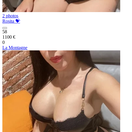
2 photos
Rosita 💝
58
1100 €
0
La Montagne