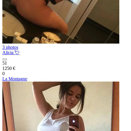
3 photos
Alicia 💘
51
1250 €
0
La Montagne