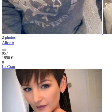
2 photos
Alice ⭐️
957
1950 €
0
La Crau