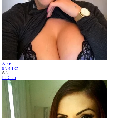
Alice
il y a 1 an
Salon
La Crau