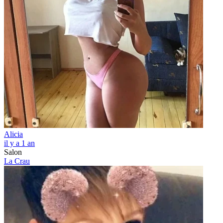
Alicia
il y a 1 an
Salon
La Crau