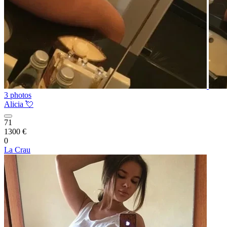
3 photos
Alicia 💘
71
1300 €
0
La Crau