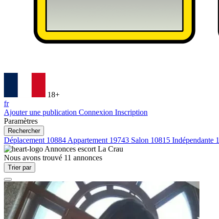
18+
fr
Ajouter une publication
Connexion
Inscription
Paramètres
Rechercher
Déplacement
10884
Appartement
19743
Salon
10815
Indépendante
Annonces escort
La Crau
Nous avons trouvé
11
annonces
Trier par