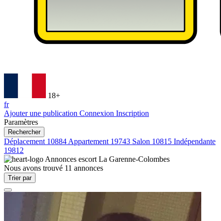
18+
fr
Ajouter une publication
Connexion
Inscription
Paramètres
Rechercher
Déplacement
10884
Appartement
19743
Salon
10815
Indépendante
19812
Annonces escort
La Garenne-Colombes
Nous avons trouvé
11
annonces
Trier par