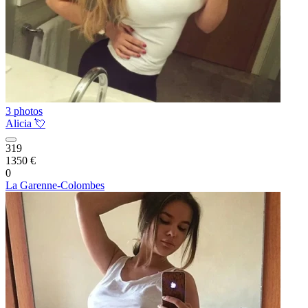
3 photos
Alicia 💘
319
1350 €
0
La Garenne-Colombes