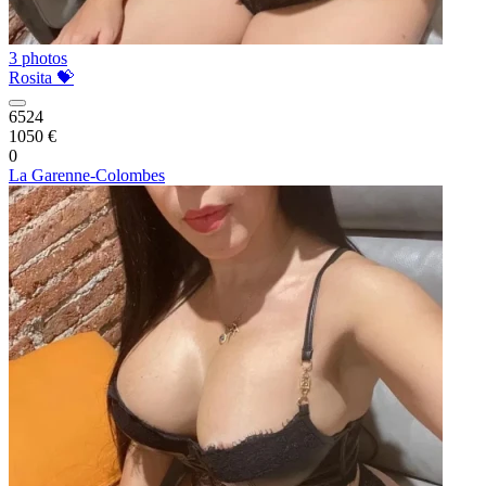
3 photos
Rosita 💝
6524
1050 €
0
La Garenne-Colombes