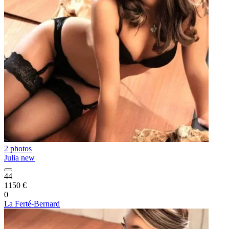
2 photos
Julia new
44
1150 €
0
La Ferté-Bernard