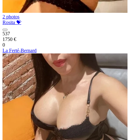
2 photos
Rosita 💝
537
1750 €
0
La Ferté-Bernard