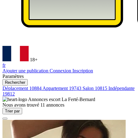
18+
fr
Ajouter une publication
Connexion
Inscription
Paramètres
Rechercher
Déplacement
10884
Appartement
19743
Salon
10815
Indépendante
19812
Annonces escort
La Ferté-Bernard
Nous avons trouvé
11
annonces
Trier par