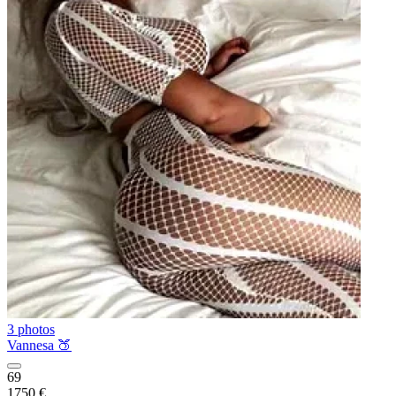
3 photos
Vannesa 🍑
69
1750 €