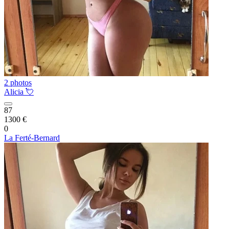
2 photos
Alicia 💘
87
1300 €
0
La Ferté-Bernard