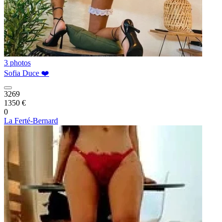
3 photos
Sofia Duce ❤️
3269
1350 €
0
La Ferté-Bernard