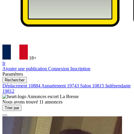
18+
fr
Ajouter une publication
Connexion
Inscription
Paramètres
Rechercher
Déplacement
10884
Appartement
19743
Salon
10815
Indépendante
19812
Annonces escort
La Bresse
Nous avons trouvé
11
annonces
Trier par