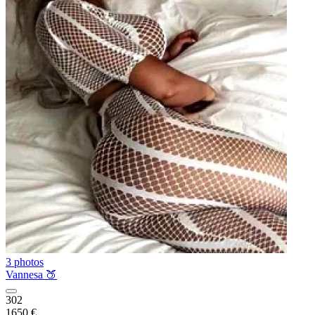
3 photos
Vannesa 🍑
302
1650 €