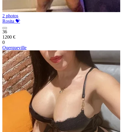
2 photos
Rosita 💝
36
1200 €
0
Querqueville