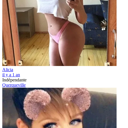
Alicia
il y a 1 an
Indépendante
Querqueville