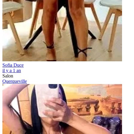
Sofia Duce
il y a 1 an
Salon
Querqueville