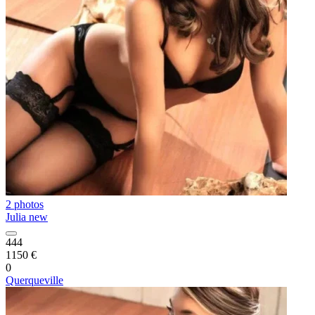
2 photos
Julia new
444
1150 €
0
Querqueville