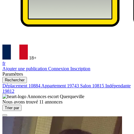
18+
fr
Ajouter une publication
Connexion
Inscription
Paramètres
Rechercher
Déplacement
10884
Appartement
19743
Salon
10815
Indépendante
19812
Annonces escort
Querqueville
Nous avons trouvé
11
annonces
Trier par