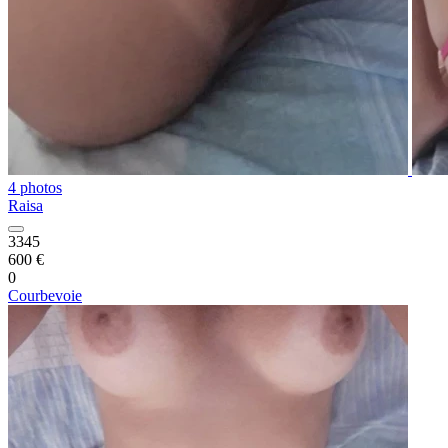
4 photos
Raisa
3345
600 €
0
Courbevoie