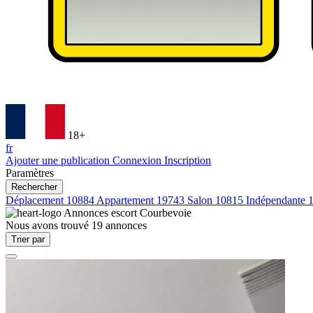
18+
fr
Ajouter une publication
Connexion
Inscription
Paramètres
Rechercher
Déplacement
10884
Appartement
19743
Salon
10815
Indépendante
Annonces escort
Courbevoie
Nous avons trouvé
19
annonces
Trier par