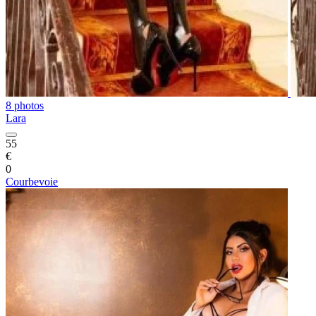
8 photos
Lara
55
€
0
Courbevoie