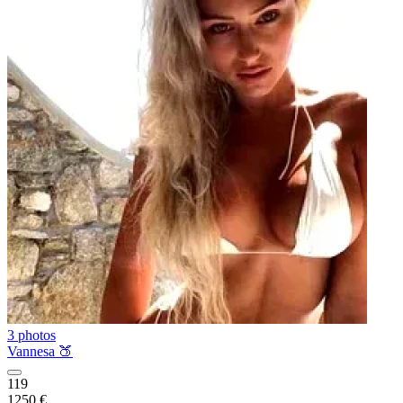
3 photos
Vannesa 🍑
119
1250 €