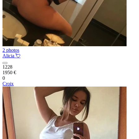
2 photos
Alicia 💘
1228
1950 €
0
Croix