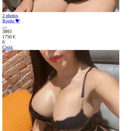
2 photos
Rosita 💝
3893
1750 €
0
Croix