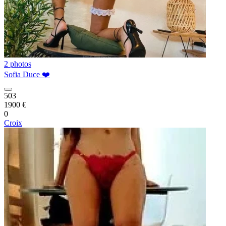
2 photos
Sofia Duce ❤️
503
1900 €
0
Croix