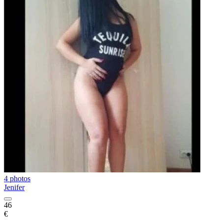
4 photos
Jenifer
46
€