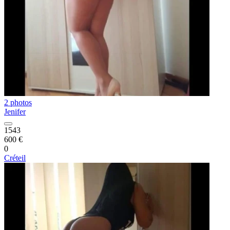
2 photos
Jenifer
1543
600 €
0
Créteil