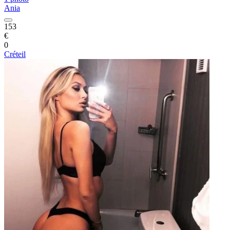
Ania
153
€
0
Créteil