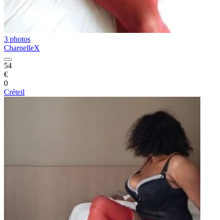
3 photos
CharnelleX
54
€
0
Créteil