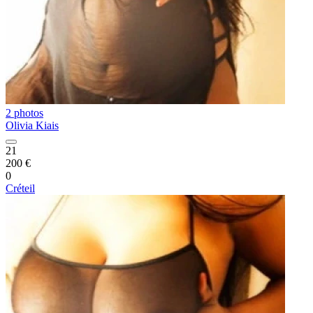
2 photos
Olivia Kiais
21
200 €
0
Créteil