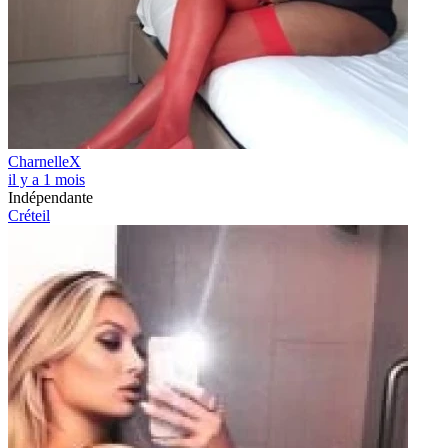
CharnelleX
il y a 1 mois
Indépendante
Créteil