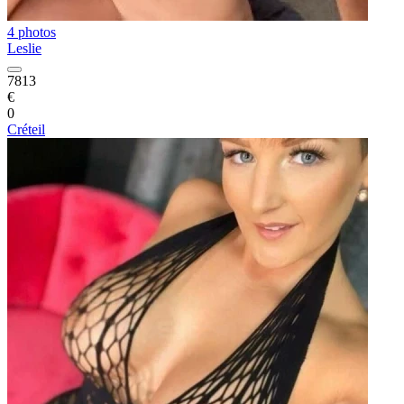
4 photos
Leslie
7813
€
0
Créteil