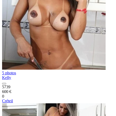
5 photos
Kelly
5739
600 €
0
Créteil