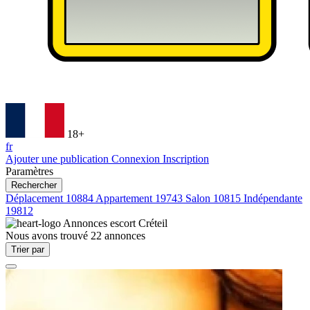
18+
fr
Ajouter une publication
Connexion
Inscription
Paramètres
Rechercher
Déplacement
10884
Appartement
19743
Salon
10815
Indépendante
19812
Annonces escort
Créteil
Nous avons trouvé
22
annonces
Trier par