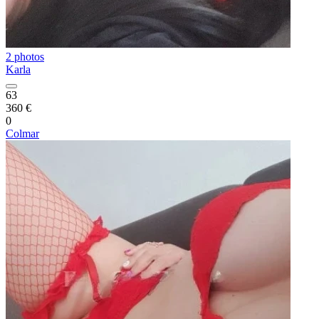
2 photos
Karla
63
360 €
0
Colmar