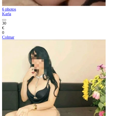
6 photos
Karla
30
€
0
Colmar