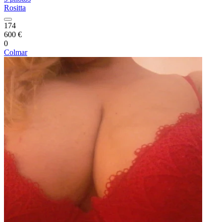
Rositta
174
600 €
0
Colmar