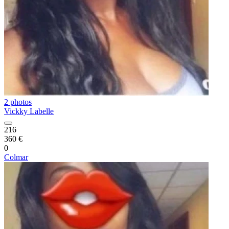
2 photos
Vickky Labelle
216
360 €
0
Colmar