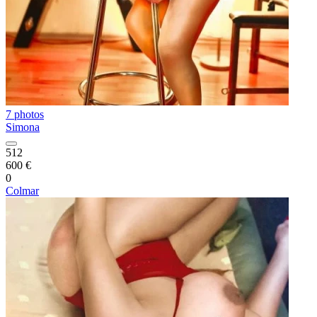
7 photos
Simona
512
600 €
0
Colmar