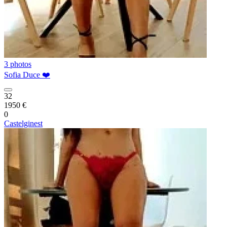
3 photos
Sofia Duce ❤️
32
1950 €
0
Castelginest