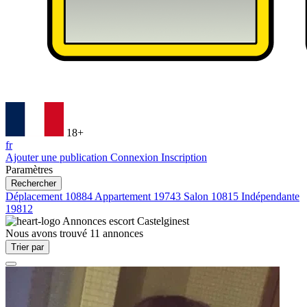
18+
fr
Ajouter une publication
Connexion
Inscription
Paramètres
Rechercher
Déplacement
10884
Appartement
19743
Salon
10815
Indépendante
19812
Annonces escort
Castelginest
Nous avons trouvé
11
annonces
Trier par