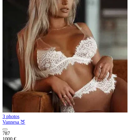
3 photos
Vannesa 🍑
787
1000 €