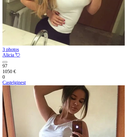
3 photos
Alicia 💘
97
1050 €
0
Castelginest