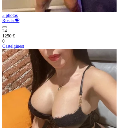
3 photos
Rosita 💝
24
1250 €
0
Castelginest