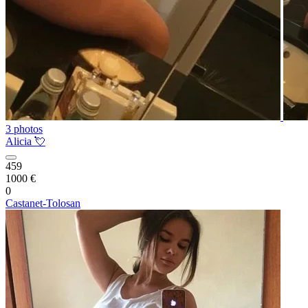
3 photos
Alicia 💘
459
1000 €
0
Castanet-Tolosan