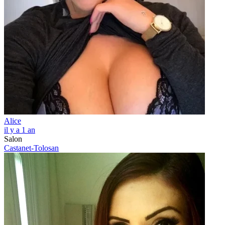
Alice
il y a 1 an
Salon
Castanet-Tolosan