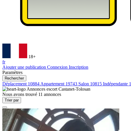
18+
fr
Ajouter une publication
Connexion
Inscription
Paramètres
Rechercher
Déplacement
10884
Appartement
19743
Salon
10815
Indépendante
Annonces escort
Castanet-Tolosan
Nous avons trouvé
11
annonces
Trier par