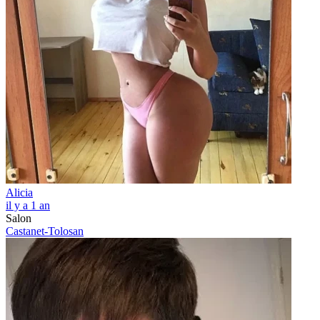
Alicia
il y a 1 an
Salon
Castanet-Tolosan