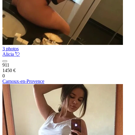
3 photos
Alicia 💘
911
1450 €
0
Carnoux-en-Provence