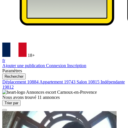
18+
fr
Ajouter une publication
Connexion
Inscription
Paramètres
Rechercher
Déplacement
10884
Appartement
19743
Salon
10815
Indépendante
19812
Annonces escort
Carnoux-en-Provence
Nous avons trouvé
11
annonces
Trier par