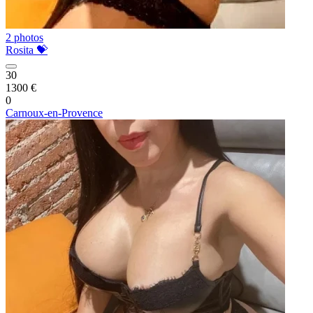
2 photos
Rosita 💝
30
1300 €
0
Carnoux-en-Provence