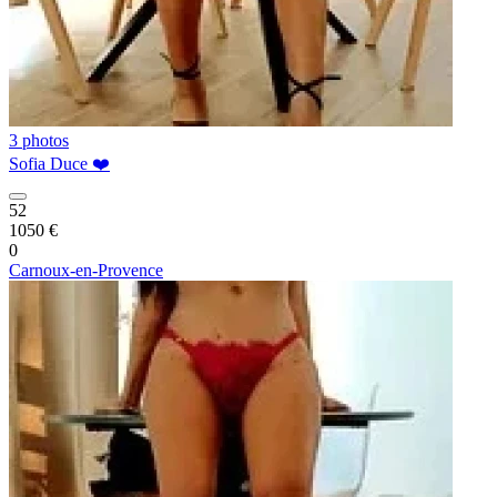
3 photos
Sofia Duce ❤️
52
1050 €
0
Carnoux-en-Provence