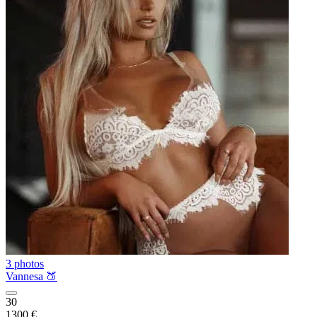
3 photos
Vannesa 🍑
30
1300 €