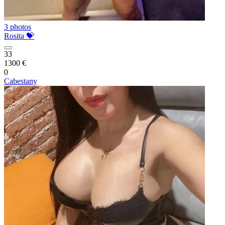
3 photos
Rosita 💝
33
1300 €
0
Cabestany