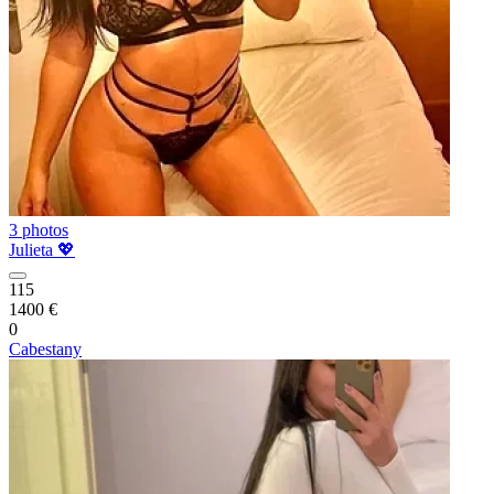
3 photos
Julieta 💖
115
1400 €
0
Cabestany