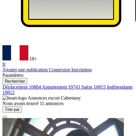
18+
fr
Ajouter une publication
Connexion
Inscription
Paramètres
Rechercher
Déplacement
10884
Appartement
19743
Salon
10815
Indépendante
19812
Annonces escort
Cabestany
Nous avons trouvé
11
annonces
Trier par