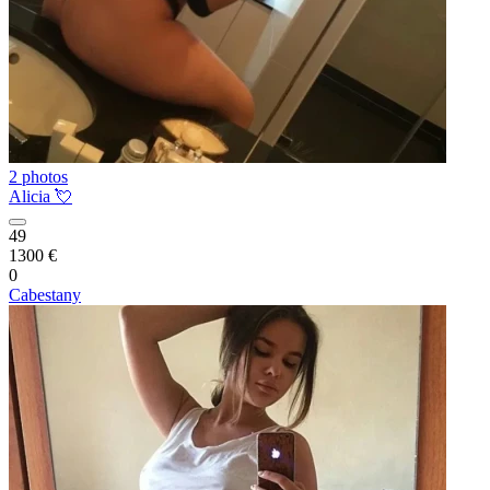
2 photos
Alicia 💘
49
1300 €
0
Cabestany