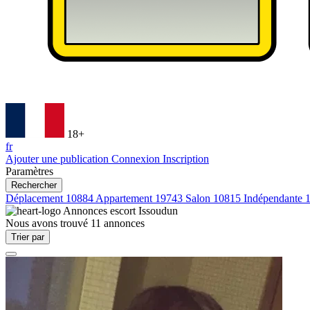
18+
fr
Ajouter une publication
Connexion
Inscription
Paramètres
Rechercher
Déplacement
10884
Appartement
19743
Salon
10815
Indépendante
Annonces escort
Issoudun
Nous avons trouvé
11
annonces
Trier par