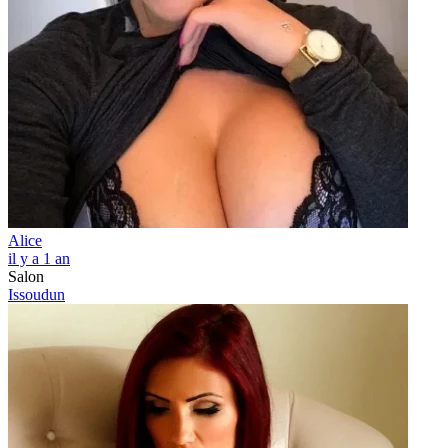
Alice
il y a 1 an
Salon
Issoudun