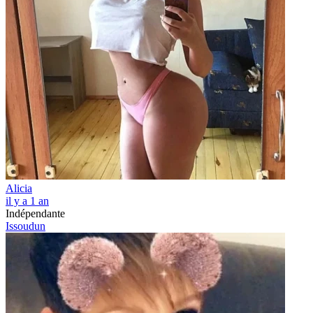
Alicia
il y a 1 an
Indépendante
Issoudun