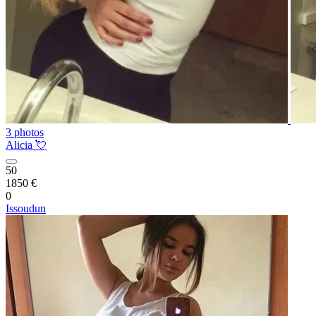
3 photos
Alicia 💘
50
1850 €
0
Issoudun