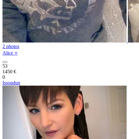
2 photos
Alice ⭐️
53
1450 €
0
Issoudun