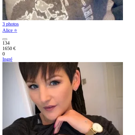
3 photos
Alice ⭐️
134
1650 €
0
Ingré