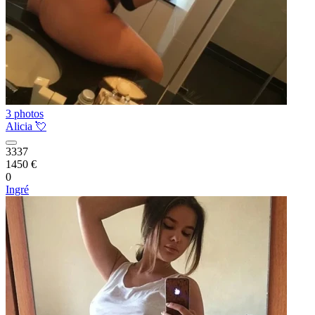
3 photos
Alicia 💘
3337
1450 €
0
Ingré