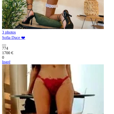
3 photos
Sofia Duce ❤️
774
1700 €
0
Ingré