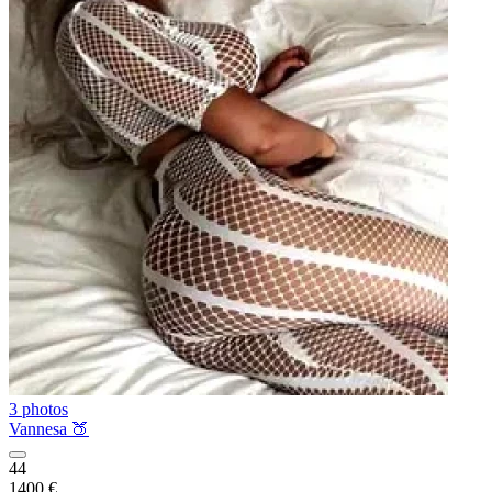
3 photos
Vannesa 🍑
44
1400 €