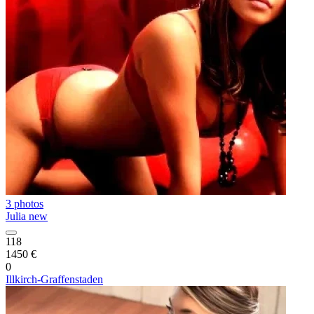
3 photos
Julia new
118
1450 €
0
Illkirch-Graffenstaden