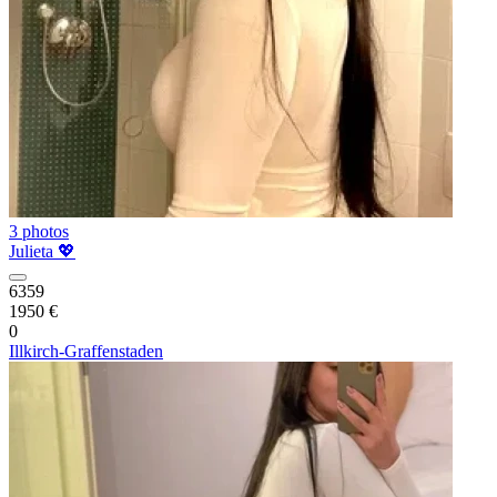
3 photos
Julieta 💖
6359
1950 €
0
Illkirch-Graffenstaden