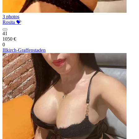
3 photos
Rosita 💝
41
1050 €
0
Illkirch-Graffenstaden