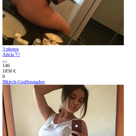
3 photos
Alicia 💘
146
1850 €
0
Illkirch-Graffenstaden