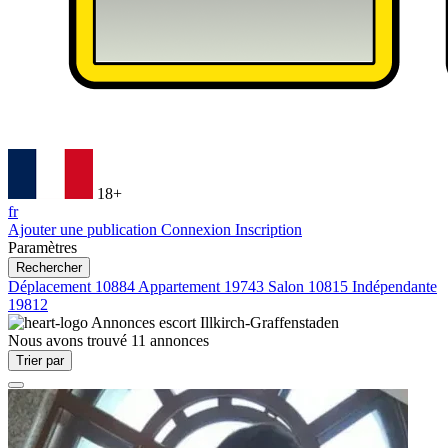
18+
fr
Ajouter une publication
Connexion
Inscription
Paramètres
Rechercher
Déplacement
10884
Appartement
19743
Salon
10815
Indépendante
19812
Annonces escort
Illkirch-Graffenstaden
Nous avons trouvé
11
annonces
Trier par